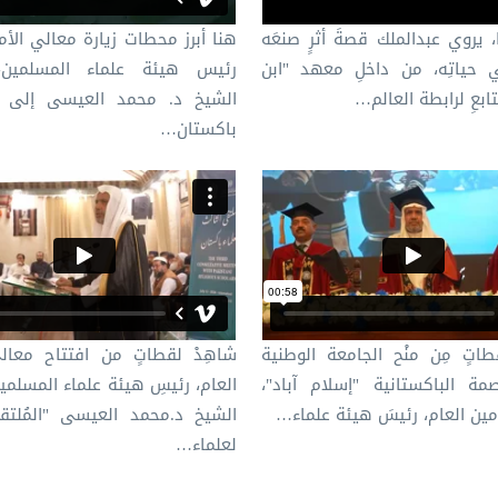
، يروي عبدالملك قصةَ أثرٍ صنعَه
هنا أبرز محطات زيارة معالي الأمي
ي حياتِه، من داخلِ معهد "ابن
رئيس هيئة علماء المسلمين،
تابعِ لرابطة العالم…
الشيخ د.⁧ محمد العيسى⁩ إلى 
باكستان…
اتٍ مِن منْح الجامعة الوطنية
شاهِدْ لقطاتٍ من افتتاح معال
ة الباكستانية "إسلام آباد"،
العام، رئيسِ هيئة علماء المسلمين
أمين العام، رئيسَ هيئة علماء…
الشيخ د.محمد العيسى "المُلتق
لعلماء…