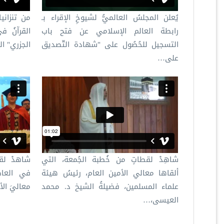
يُعلن المجلسُ العالميُّ لشيوخِ الإقراء بـ
من تنزانيا
رابطة العالم الإسلامي عن فتح باب
القرآنُ ف
التسجيل للحُصُول على "شهادة التّصديق
الجزري" ال
على…
شاهِدْ لقطاتٍ من خُطبة الجُمعة، التي
شاهدْ لقط
ألقاها معالي الأمين العام، رئيسُ هيئة
في العاصم
علماء المسلمين، فضيلةُ الشيخ د. محمد
معاليَ ال
العيسى،…