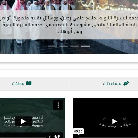
ستقبلَ معالي الأمين العام، رئيسُ هيئة علماء المسلمين، فضيلةُ الشيخ
د.⁧‫محمد العيسى‬⁩ ‬⁩، في مكتبِه بالرياض، ظُهرَ اليوم، سعادةَ سفيرة…
مساعدات
مجلات