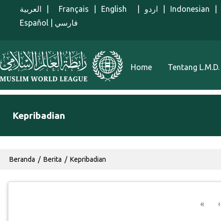
Lompat ke isi utama
العربية
|
Français
|
English
|
اردو
|
Indonesian
|
Español
|
فارسي
Menu Indonesian
Home
Tentang L.M.D.
Kepribadian
Breadcrumb
Beranda
Berita
Kepribadian
Pagination
Hala
«
‹