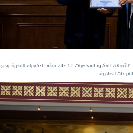
: "التّحولات الفكرية المعاصرة"، تلا ذلك منحُه الدكتوراه الفخرية ودرجة
لقيادات الطلابية.