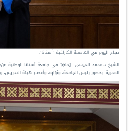
‏صباح اليوم في العاصمة الكازاخية "أستانا":
‏الشيخ د.⁧‫محمد العيسى‬⁩ ‬⁩ يُحاضِرُ في جامعة أستانا الوطنية عن
الفخرية، بحضور رئيس الجامعة، ونُوّابِه، وأعضاءِ هيئة التدريس، وا