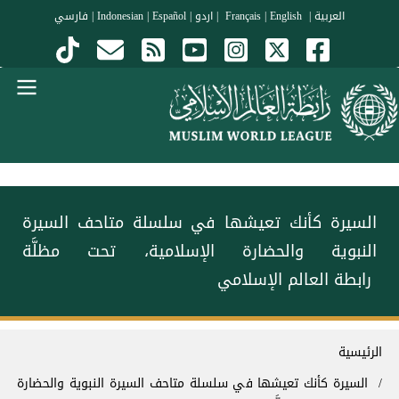
جاوز إلى المحتوى الرئيسي
العربية
|
Français
English
|
|
اردو
|
Español
|
Indonesian
|
فارسي
Menu Arabi
‏السيرة كأنك تعيشها‬⁩ ‏في سلسلة متاحف السيرة
النبوية والحضارة الإسلامية، تحت مظلَّة
رابطة العالم الإسلامي‬⁩
سار التنقل
الرئيسية
‏السيرة كأنك تعيشها‬⁩ ‏في سلسلة متاحف السيرة النبوية والحضارة