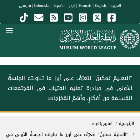
جاوز إلى المحتوى الرئيسي
العربية
|
Français
English
|
|
اردو
|
Español
|
Indonesian
|
فارسي
Menu Arabi
‏"التعليمُ تمكينٌ" ‏نتعرّفُ على أبرز ما تناولته الجلسةُ
الأولى في ⁧‫مبادرة تعليم الفتيات في المُجتمعات
المُسلمة من أفكارٍ، وأهمّ المُخرَجات:
سار التنقل
الرئيسية
انفوجرافيك
‏"التعليمُ تمكينٌ" ‏نتعرّفُ على أبرز ما تناولته الجلسةُ الأولى في