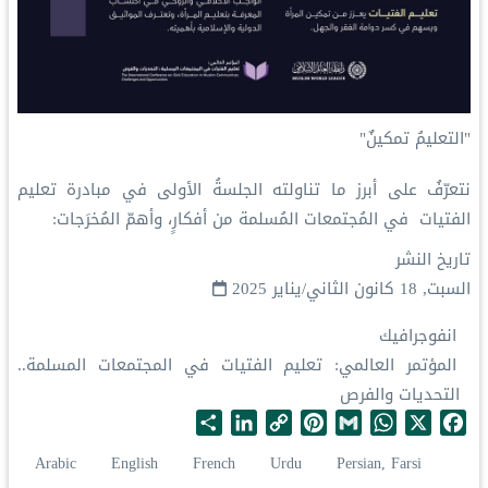
‏"التعليمُ تمكينٌ"
‏نتعرّفُ على أبرز ما تناولته الجلسةُ الأولى في ⁧‫مبادرة تعليم
الفتيات ‬⁩ في المُجتمعات المُسلمة من أفكارٍ، وأهمّ المُخرَجات:
تاريخ النشر
السبت, 18 كانون الثاني/يناير 2025
انفوجرافيك
المؤتمر العالمي: تعليم الفتيات في المجتمعات المسلمة..
التحديات والفرص
S
L
C
P
G
W
X
F
h
i
o
i
m
h
a
Arabic
English
French
Urdu
Persian, Farsi
a
n
p
n
a
a
c