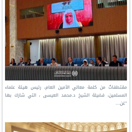
مقتطفاتٌ من كلمة معالي الأمين العام، رئيس هيئة علماء
المسلمين، فضيلة الشيخ د.⁧‫محمد العيسى‬⁩ ‬⁩، التي شارَكَ بها
"عَن…