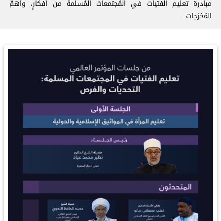
⁧‫مبادرة تعليم الفتيات في المُجتمعات المُسلمة من أفكارٍ، وأهمّ
المُخرَجات: