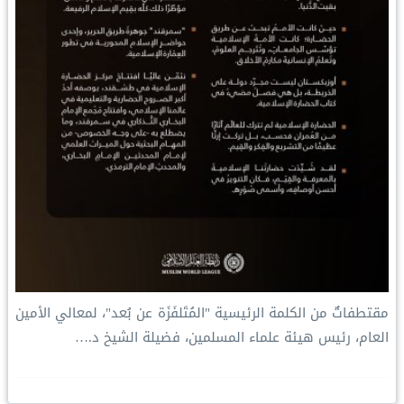
‏مقتطفاتٌ من الكلمة الرئيسية "المُتَلفَزَة عن بُعد"، لمعالي الأمين
العام، رئيس هيئة علماء المسلمين، فضيلة الشيخ د.⁧‫…