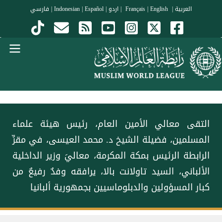
جاوز إلى المحتوى الرئيسي
العربية
|
Français
English
|
|
اردو
|
Español
|
Indonesian
|
فارسي
Menu Arabi
التقى معالي الأمين العام، رئيس هيئة علماء
المسلمين، فضيلة الشيخ د. ⁧‫محمد العيسى‬⁩، في مقرِّ
الرابطة الرئيس بمكة المكرمة، معاليَ وزير الداخلية
الألباني، السيد تاولانت بالا، يرافقه وفدٌ رفيعٌ من
كبار المسؤولين والدبلوماسيين بجمهورية ألبانيا