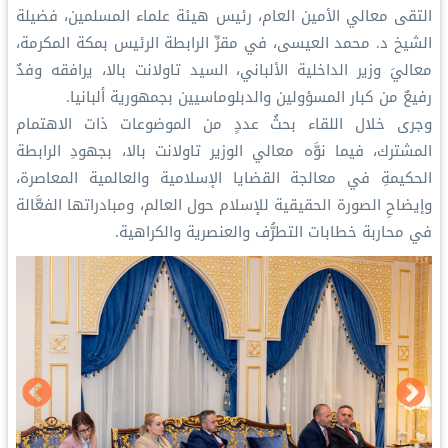
‏التقى معالي الأمين العام، رئيس هيئة علماء المسلمين، فضيلة
الشيخ د. ⁧‫محمد العيسى‬⁩، في مقرِّ الرابطة الرئيس بمكة المكرمة،
معاليَ وزير الداخلية الألباني، السيد تاولانت بالا، يرافقه وفدٌ
رفيعٌ من كبار المسؤولين والدبلوماسيين بجمهورية ألبانيا.
‏وجرى خلال اللقاء بحثُ عددٍ من الموضوعات ذات الاهتمام
المشترك، فيما نوَّه معالي الوزير تاولانت بالا، بجهودِ الرابطة
الحكيمةِ في معالجة القضايا الإسلامية والعالمية المعاصرة،
وإيضاحِ الصورة الحقيقية للإسلام حول العالم، ومبادراتها الفعَّالة
في محاربة خطابات التطرُّف والعنصرية والكراهية.