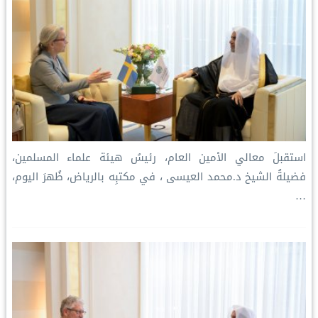
استقبلَ معالي الأمين العام، رئيسُ هيئة علماء المسلمين،
فضيلةُ الشيخ د.⁧‫محمد العيسى‬⁩ ‬⁩، في مكتبِه بالرياض، ظُهرَ اليوم،
…