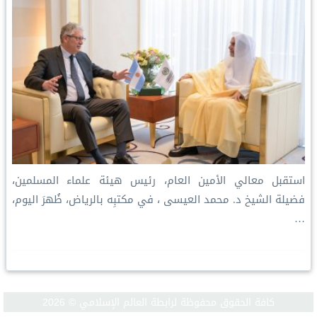
استقبل معالي الأمين العام، رئيس هيئة علماء المسلمين،
فضيلة الشيخ د. ⁧‫محمد العيسى‬⁩ ‬⁩، في مكتبِه بالرياض، ظُهرَ اليوم،
…
كافة الحقوق محفوظة لرابطة العالم الإسلامي © 2026