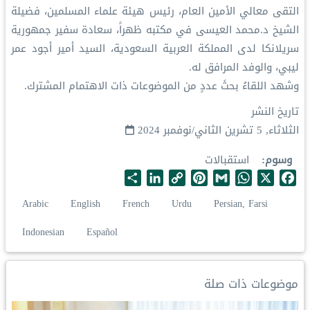
‏التقى معالي الأمين العام، رئيس هيئة علماء المسلمين، فضيلة
الشيخ د.⁧‫محمد العيسى‬⁩‬⁩ في مكتبه ظهراً، سعادة سفير جمهورية
سريلانكا لدى المملكة العربية السعودية، السيد أمير أجود عمر
ليبي، والوفد المرافق له.
‏وشهد اللقاءُ بحثَ عددٍ من الموضوعات ذات الاهتمام المشترك.
تاريخ النشر
الثلاثاء, 5 تشرين الثاني/نوفمبر 2024
وسوم
استقبالات
S
L
C
P
G
W
X
F
h
i
o
i
m
h
a
Arabic
English
French
Urdu
Persian, Farsi
a
n
p
n
a
a
c
r
k
y
t
i
t
e
Indonesian
Español
e
e
L
e
l
s
b
d
i
r
A
o
I
n
e
p
o
موضوعات ذات صلة
n
k
s
p
k