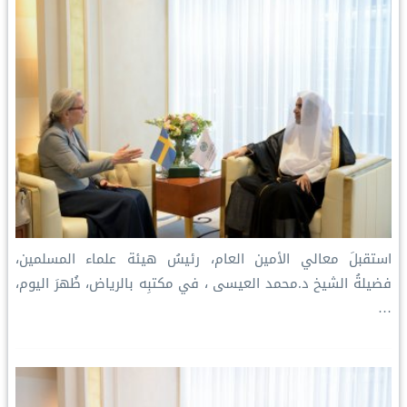
t
استقبلَ معالي الأمين العام، رئيسُ هيئة علماء المسلمين،
فضيلةُ الشيخ د.⁧‫محمد العيسى‬⁩ ‬⁩، في مكتبِه بالرياض، ظُهرَ اليوم،
…