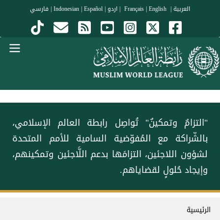
جاوز إلى المحتوى الرئيسي
العربية
|
Français
English
|
|
اردو
|
Español
|
Indonesian
|
فارسي
Menu Arabi
"التزامٌ وتمكينٌ" تُواصِل رابطة العالم الإسلامي،
بالشّراكة مع المُفوّضية السامية للأمم المتحدة
لشؤون اللاجئين، التزامَها بدعم اللَّاجئين وتمكينهم،
وإيجاد حُلولٍ لقضاياهم.
سار التنقل
الرئيسية