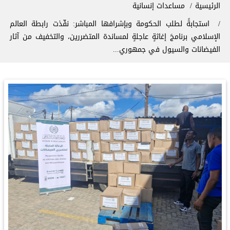
سار التنقل
الرئيسية
مساعدات إنسانية
‏استجابةً لطلب الحكومة وبإشرافها المباشر: ‏نفّذت ⁧‫رابطة العالم
الإسلامي‬⁩ برنامجَ إغاثةٍ عاجلةٍ لمساندة المتضررين، والتخفيف من آثار
الفيضانات والسيول في جمهوري...