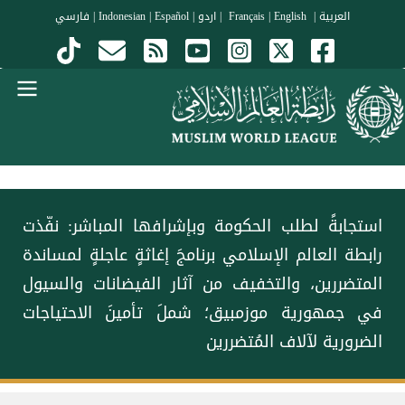
جاوز إلى المحتوى الرئيسي
العربية
|
Français
English
|
|
اردو
|
Español
|
Indonesian
|
فارسي
Menu Arabi
‏استجابةً لطلب الحكومة وبإشرافها المباشر: ‏نفّذت
⁧‫رابطة العالم الإسلامي‬⁩ برنامجَ إغاثةٍ عاجلةٍ لمساندة
المتضررين، والتخفيف من آثار الفيضانات والسيول
في جمهورية موزمبيق؛ شملَ تأمينَ الاحتياجات
الضرورية لآلاف المُتضررين