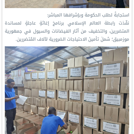
‏استجابةً لطلب الحكومة وبإشرافها المباشر:
‏نفّذت ⁧‫رابطة العالم الإسلامي‬⁩ برنامجَ إغاثةٍ عاجلةٍ لمساندة
المتضررين، والتخفيف من آثار الفيضانات والسيول في جمهورية
موزمبيق؛ شملَ تأمينَ الاحتياجات الضرورية لآلاف المُتضررين.