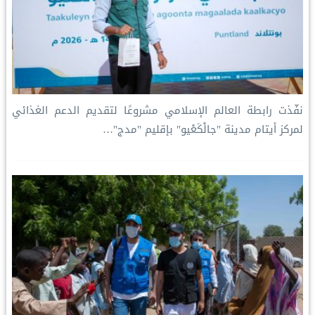
‏نفّذت رابطة العالم الإسلامي‬⁩ مشروعًا لتقديم الدعم الغذائي
لمركز أيتام مدينة "جالْكَعْيو" بإقليم "مدج"…