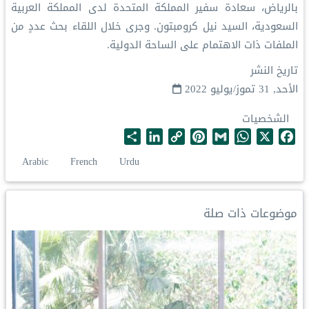
بالرياض، سعادة سفير المملكة المتحدة لدى المملكة العربية
السعودية، السيد نيل كرومبتون. وجرى خلال اللقاء بحث عددٍ من
الملفات ذات الاهتمام على الساحة الدولية.
تاريخ النشر
الأحد, 31 تموز/يوليو 2022
الشخصيات
S
L
C
P
G
W
X
F
h
i
o
i
m
h
a
Arabic
French
Urdu
a
n
p
n
a
a
c
r
k
y
t
i
t
e
e
e
L
e
l
s
b
موضوعات ذات صلة
d
i
r
A
o
I
n
e
p
o
n
k
s
p
k
t