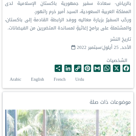
بالرياض- سعادة سفير جمهورية باكستان الإسلامية لدى
المملكة العربية السعودية، السيد أمير خرم راتهور.
ورحّب السفيرُ بزيارة معاليه ووفد الرابطة القادمة إلى باكستان،
والمشتملة على برامجَ إغاثيةٍ لمساندة المتضررين من الفيضانات.
تاريخ النشر
الأحد, 25 أيلول/سبتمبر 2022
الشخصيات
S
L
C
P
G
W
X
F
h
i
o
i
m
h
a
Arabic
English
French
Urdu
a
n
p
n
a
a
c
r
k
y
t
i
t
e
e
e
L
e
l
s
b
موضوعات ذات صلة
d
i
r
A
o
I
n
e
p
o
n
k
s
p
k
t