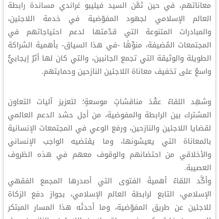
معاناتهم، في حين ثمَّن السيد فيليبو غراندي مساندة رابطة
العالم الإسلامي لجهود المفوّضية في خدمة اللاجئين،
والمبادرات المتنوعة التي قدّمتها لدعم احتياجاتهم في
المجتمعات المُضيفة، منوِّهًا -في هذا السياق- بأهمية الشراكة
الطويلة والوثيقة التي تجمع الجانبين، والتي كان لها أثرٌ إيجابيٌّ
واسعٌ على تخفيف معاناة اللاجئين النازحين وحمايتهم.
وشهِد اللقاءُ عقْدَ مناقشاتٍ موسعةٍ؛ لتعزيز آليات التعاون
المشترك بين الرابطة والمفوضية، من أجل حشد الدعم العالمي
لقضايا اللاجئين والنازحين، ورفع الوعي في المجتمعات الإنسانية
بالمعاناة التي يعيشونها، وما يقتضيه الواجب الإنساني
والأخلاقي من احتضانهم والوقوف معهم في هذه الظروف
العصيبة.
وأكَّد اللقاءُ أهميةَ الفتوى التي أصدرها المجمع الفقهي
الإسلامي، التابع لرابطة العالم الإسلامي، بجواز دفع الزكاة
للاجئين عن طريق المفوّضية، وما أحدثَه هذا المسار المبتكر