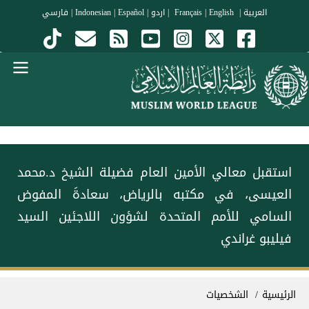
جاوز إلى المحتوى الرئيسي
العربية
|
Français
English
|
|
اردو
|
Español
|
Indonesian
|
فارسي
Menu Arabi
استقبل معالي الأمين العام فضيلة الشيخ د.⁧‫محمد
العيسى‬⁩، في مكتبه بالرياض، سعادةَ المفوض
السامي للأمم المتحدة لشؤون اللاجئين السيد
فيليبو غراندي
سار التنقل
الرئيسية
الشخصيات