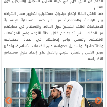
للدعم من فارقٍ كبيرٍ في حياة ملايين اللاجئين والنازحين حول
العالم.
كما ناقش اللقاءُ ابتكار مبادراتٍ مستقبليةٍ لتطوير مسار الشراكة
بين الرابطة والمفوّضية من أجل دعم الاستجابة الإنسانية
للاحتياجات المُلحّة للاجئين حول العالم، والإسهام في حمايتهم
من المخاطر التي تواجههم خلال رحلة اللجوء، وفي المجتمعات
المُضيفة، وتفعيل برامج إدماجهم في الحياة الاجتماعية
والاقتصادية، وتسهيل حصولهم على الخدمات الأساسية، وتوفير
فرص العمل والعيش الكريم، والعمل على إيجاد حلولٍ مُستدامةٍ
لقضاياهم.