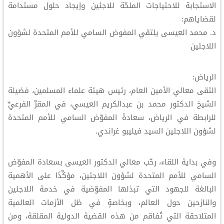
الاستجابة للاحتياجات الملحّة للاجئين وإيجاد حلول مستدامة
لقضاياهم:
د. محمد العيسى يلتقي المفوض السامي للأمم المتحدة لشؤون
اللاجئين
الرياض:
التقى معالي الأمين العام، رئيس هيئة علماء المسلمين، فضيلة
الشيخ الدكتور محمد بن عبدالكريم العيسي‬، في المقرِّ الفرعيِّ
للرابطة في الرياض، سعادةَ المفوّض السامي للأمم المتحدة
لشؤون اللاجئين السيد فيليبو غراندي.
وفي بداية اللقاء، رحّب معالي الدكتور العيسى بسعادة المفوّض
السامي للأمم المتحدة لشؤون اللاجئين، مؤكِّدًا على الأهمية
البالغة للجهود التي تبذلها المفوّضية في خدمة اللاجئين
والنازحين حول العالم، وبخاصةٍ في ظل الأزمات العالمية
المتلاحقة التي تُفاقم من هذه القضية الدولية المقلقة، ومن