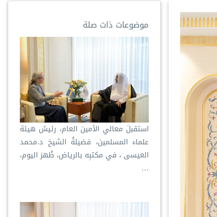
موضوعات ذات صلة
استقبلَ معالي الأمين العام، رئيسُ هيئة
علماء المسلمين، فضيلةُ الشيخ د.⁧‫محمد
العيسى‬⁩ ‬⁩، في مكتبِه بالرياض، ظُهرَ اليوم،
…