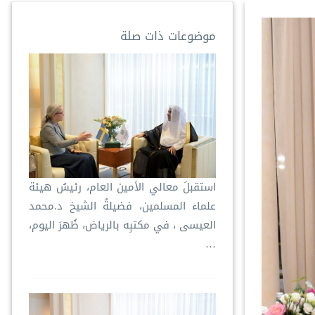
موضوعات ذات صلة
استقبلَ معالي الأمين العام، رئيسُ هيئة
علماء المسلمين، فضيلةُ الشيخ د.⁧‫محمد
العيسى‬⁩ ‬⁩، في مكتبِه بالرياض، ظُهرَ اليوم،
…