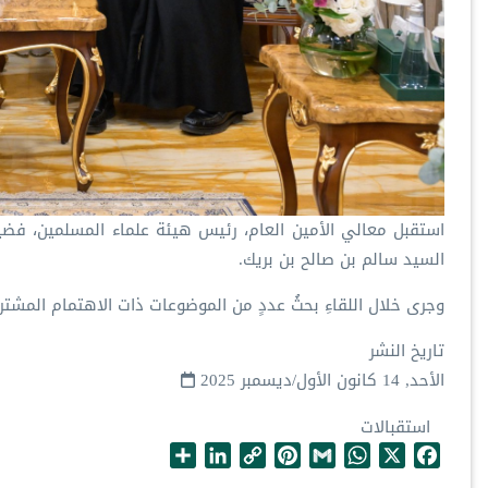
‏استقبل معالي الأمين العام، رئيس هيئة علماء المسلمين، فض‫‬‬
السيد سالم بن صالح بن بريك.
‏وجرى خلال اللقاءِ بحثُ عددٍ من الموضوعات ذات الاهتمام المشتر
تاريخ النشر
الأحد, 14 كانون الأول/ديسمبر 2025
استقبالات
S
L
C
P
G
W
X
F
h
i
o
i
m
h
a