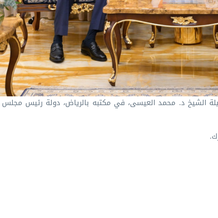
يلة الشيخ د. ⁧محمد العيسى⁩⁩، في مكتبه بالرياض، دولة رئيس مجلس وز
ك.