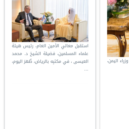
استقبل معالي الأمين العام، رئيس هيئة
علماء المسلمين، فضيلة الشيخ د. ⁧‫محمد
راء اليمن،
العيسى‬⁩ ‬⁩، في مكتبِه بالرياض، ظُهرَ اليوم،
…