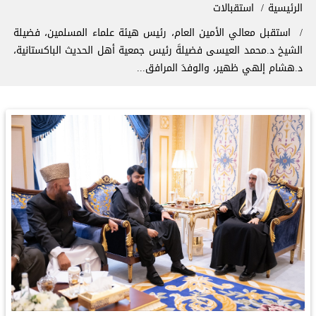
سار التنقل
الرئيسية
استقبالات
استقبل معالي الأمين العام، رئيس هيئة علماء المسلمين، فضيلة
الشيخ د.⁧‫محمد العيسى‬⁩‬⁩ فضيلةَ رئيس جمعية أهل الحديث الباكستانية،
د.هشام إلهي ظهير، والوفدَ المرافق...