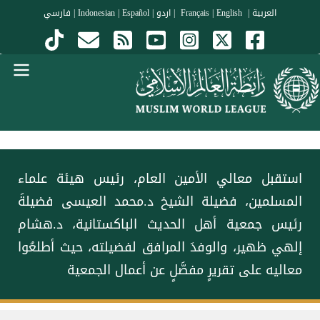
جاوز إلى المحتوى الرئيسي
العربية
|
Français
English
|
|
اردو
|
Español
|
Indonesian
|
فارسي
Menu Arabi
استقبل معالي الأمين العام، رئيس هيئة علماء
المسلمين، فضيلة الشيخ د.⁧‫محمد العيسى‬⁩‬⁩ فضيلةَ
رئيس جمعية أهل الحديث الباكستانية، د.هشام
إلهي ظهير، والوفدَ المرافق لفضيلته، حيث أطلعُوا
معاليه على تقريرٍ مفصَّلٍ عن أعمال الجمعية