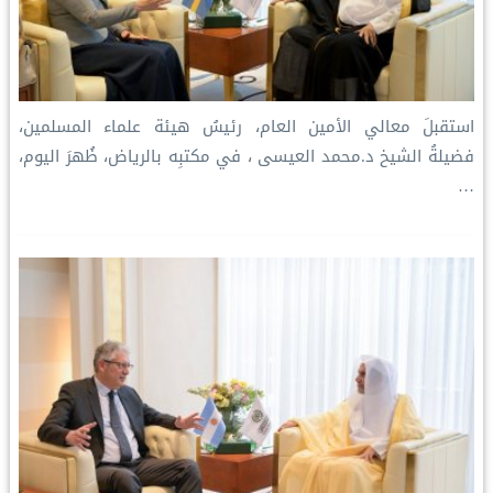
استقبلَ معالي الأمين العام، رئيسُ هيئة علماء المسلمين،
فضيلةُ الشيخ د.⁧‫محمد العيسى‬⁩ ‬⁩، في مكتبِه بالرياض، ظُهرَ اليوم،
…