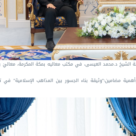
لة الشيخ د.⁧محمد العيسى⁩، في مكتب معاليه بمكة المكرمة، معاليَ 
 وأهمية مضامين:"وثيقة بناء الجسور بين المذاهب الإسلامية" في تع