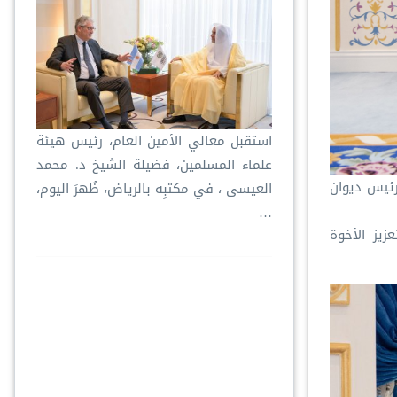
استقبل معالي الأمين العام، رئيس هيئة
علماء المسلمين، فضيلة الشيخ د. ⁧‫محمد
رئيس ديوان
العيسى‬⁩ ‬⁩، في مكتبِه بالرياض، ظُهرَ اليوم،
…
زيز الأخوة