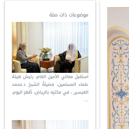
موضوعات ذات صلة
استقبلَ معالي الأمين العام، رئيسُ هيئة
علماء المسلمين، فضيلةُ الشيخ د.⁧‫محمد
العيسى‬⁩ ‬⁩، في مكتبِه بالرياض، ظُهرَ اليوم،
…