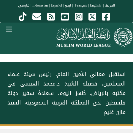
جاوز إلى المحتوى الرئيسي
العربية
|
Français
English
|
|
اردو
|
Español
|
Indonesian
|
فارسي
Menu Arabi
استقبل معالي الأمين العام، رئيس هيئة علماء
المسلمين، فضيلة الشيخ د.⁧‫محمد العيسى‬⁩‬⁩ في
مكتبه بالرياض، ظُهرَ اليوم، سعادةَ سفير دولة
فلسطين لدى المملكة العربية السعودية، السيد
مازن غنيم