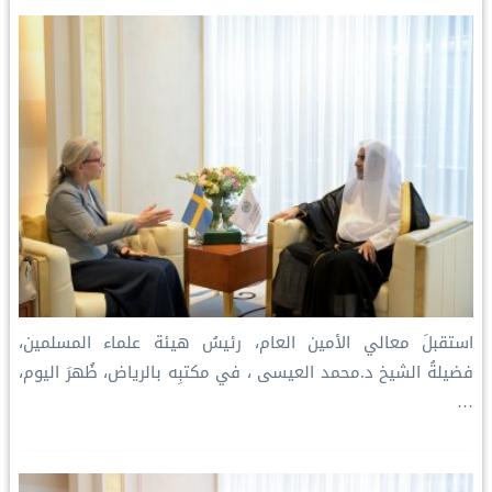
n
k
s
p
k
t
استقبلَ معالي الأمين العام، رئيسُ هيئة علماء المسلمين،
فضيلةُ الشيخ د.⁧‫محمد العيسى‬⁩ ‬⁩، في مكتبِه بالرياض، ظُهرَ اليوم،
…