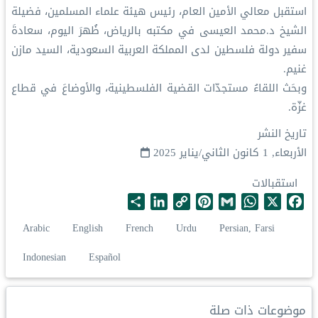
‏استقبل معالي الأمين العام، رئيس هيئة علماء المسلمين، فضيلة
الشيخ د.⁧‫محمد العيسى‬⁩‬⁩ في مكتبه بالرياض، ظُهرَ اليوم، سعادةَ
سفير دولة فلسطين لدى المملكة العربية السعودية، السيد مازن
غنيم.
‏وبحَث اللقاءُ مستجدّات القضية الفلسطينية، والأوضاعَ في قطاع
غزّة.
تاريخ النشر
الأربعاء, 1 كانون الثاني/يناير 2025
استقبالات
S
L
C
P
G
W
X
F
h
i
o
i
m
h
a
Arabic
English
French
Urdu
Persian, Farsi
a
n
p
n
a
a
c
r
k
y
t
i
t
e
Indonesian
Español
e
e
L
e
l
s
b
d
i
r
A
o
I
n
e
p
o
موضوعات ذات صلة