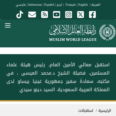
جاوز إلى المحتوى الرئيسي
العربية
|
Français
English
|
|
اردو
|
Español
|
Indonesian
|
فارسي
Menu Arabi
استقبل معالي الأمين العام، رئيس هيئة علماء
المسلمين، فضيلة الشيخ د.⁧‫محمد العيسى‬⁩ ⁦‬⁩، في
مكتبه، سعادةَ سفير جمهورية غينيا بيساو لدى
المملكة العربية السعودية، السيد دينو سيدي
سار التنقل
الرئيسية
استقبالات