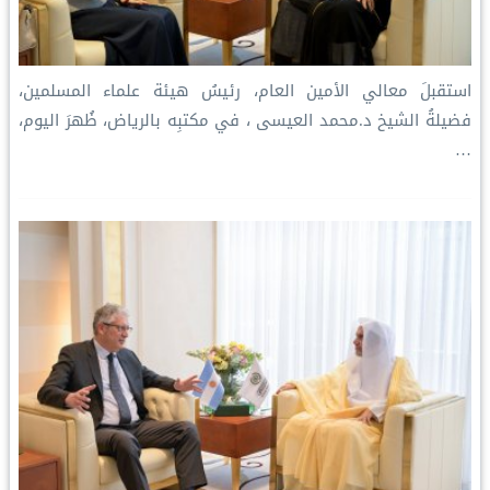
استقبلَ معالي الأمين العام، رئيسُ هيئة علماء المسلمين،
فضيلةُ الشيخ د.⁧‫محمد العيسى‬⁩ ‬⁩، في مكتبِه بالرياض، ظُهرَ اليوم،
…