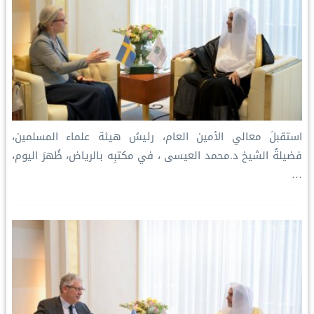
استقبلَ معالي الأمين العام، رئيسُ هيئة علماء المسلمين،
فضيلةُ الشيخ د.⁧‫محمد العيسى‬⁩ ‬⁩، في مكتبِه بالرياض، ظُهرَ اليوم،
…