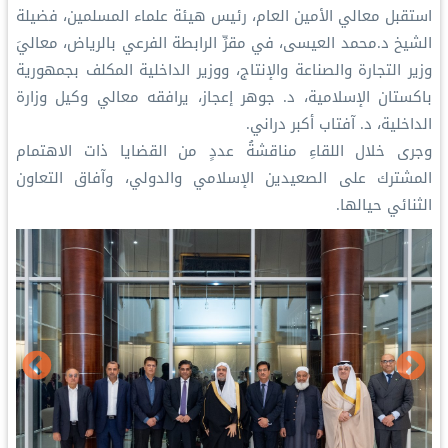
‏استقبل معالي الأمين العام، رئيس هيئة علماء المسلمين، فضيلة
الشيخ د.⁧‫محمد العيسى‬⁩، في مقرِّ الرابطة الفرعي بالرياض، معاليَ
وزير التجارة والصناعة والإنتاج، ووزير الداخلية المكلف بجمهورية
باكستان الإسلامية، د. جوهر إعجاز، يرافقه معالي وكيل وزارة
الداخلية، د. آفتاب أكبر دراني.
‏وجرى خلال اللقاءِ مناقشةُ عددٍ من القضايا ذات الاهتمام
المشترك على الصعيدين الإسلامي والدولي، وآفاق التعاون
الثنائي حيالها.