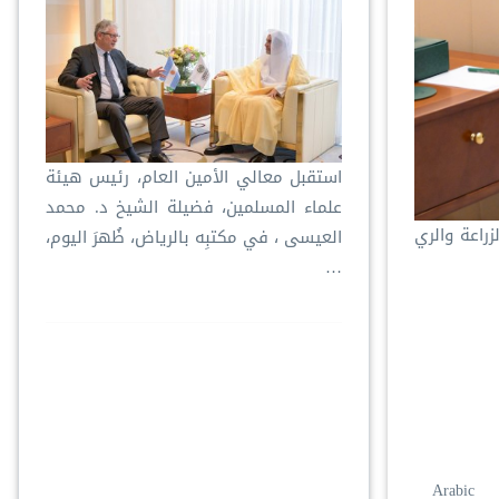
استقبل معالي الأمين العام، رئيس هيئة
علماء المسلمين، فضيلة الشيخ د. ⁧‫محمد
بدي ماريي، وزير الزراعة والري
العيسى‬⁩ ‬⁩، في مكتبِه بالرياض، ظُهرَ اليوم،
…
Arabic