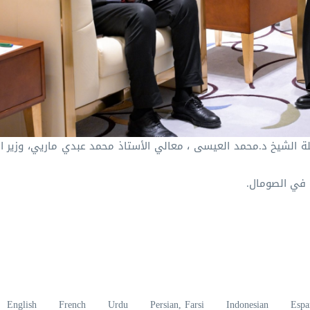
‏استقبل معالي الأمين العام، رئيس هيئة علماء المسلمين، فضيلة الشيخ د.⁧‫محمد العيسى‬⁩ ⁦‬⁩، معالي الأستاذ محمد ع
ة في الصومال.
English
French
Urdu
Persian, Farsi
Indonesian
Espa