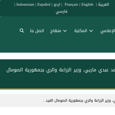
العربية
|
Français
English
|
|
اردو
|
Español
|
Indonesian
|
فارسي
الإعلامي
المكتبة
منهاج
اتصل بنا
ء المسلمين، فضيلة الشيخ د.⁧محمد العيسى⁩ ⁦⁩، معالي الأستاذ محمد عبدي ماريي، وزير الزراعة والري بجمهورية الصومال