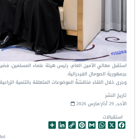
بجمهورية الصومال الفيدرالية.
‏وجرى خلال اللقاءِ مناقشةُ الموضوعات المتعلقة بالتنمية الزراعي
تاريخ النشر
الأحد, 29 آذار/مارس 2026
استقبالات
S
L
C
P
G
W
X
F
h
i
o
i
m
h
a
ñol