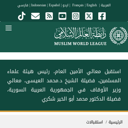
جاوز إلى المحتوى الرئيسي
العربية
|
Français
English
|
|
اردو
|
Español
|
Indonesian
|
فارسي
Menu Arabi
‏استقبل معالي الأمين العام، رئيس هيئة علماء
المسلمين، فضيلة الشيخ د.⁧‫محمد العيسى‬⁩‬⁩، معالي
وزير الأوقاف في الجمهورية العربية السورية،
فضيلة الدكتور محمد أبو الخير شكري
سار التنقل
الرئيسية
استقبالات