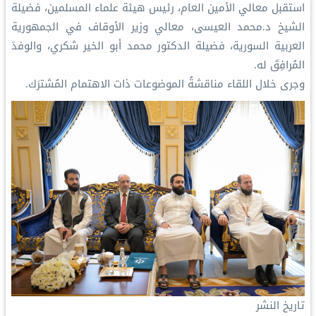
‏استقبل معالي الأمين العام، رئيس هيئة علماء المسلمين، فضيلة
الشيخ د.⁧‫محمد العيسى‬⁩‬⁩، معالي وزير الأوقاف في الجمهورية
العربية السورية، فضيلة الدكتور محمد أبو الخير شكري، والوفدَ
المُرافِقَ له.
‏وجرى خلال اللقاء مناقشةُ الموضوعات ذات الاهتمام المُشترَك.
تاريخ النشر