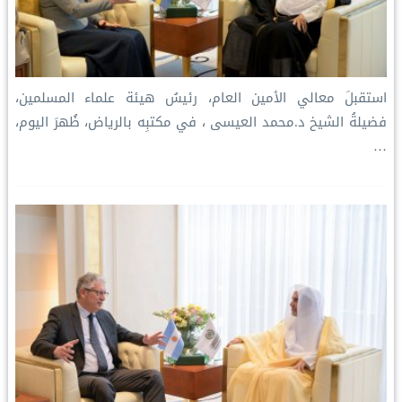
استقبلَ معالي الأمين العام، رئيسُ هيئة علماء المسلمين،
فضيلةُ الشيخ د.⁧‫محمد العيسى‬⁩ ‬⁩، في مكتبِه بالرياض، ظُهرَ اليوم،
…