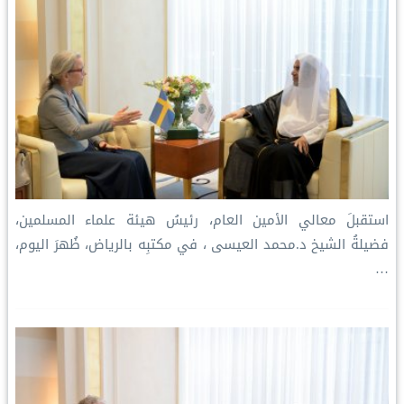
استقبلَ معالي الأمين العام، رئيسُ هيئة علماء المسلمين،
فضيلةُ الشيخ د.⁧‫محمد العيسى‬⁩ ‬⁩، في مكتبِه بالرياض، ظُهرَ اليوم،
…