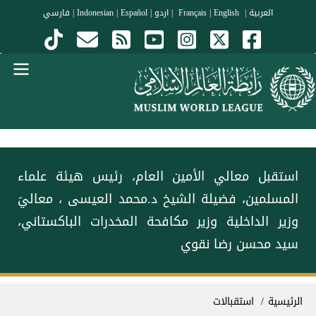
جاوز إلى المحتوى الرئيسي
العربية
|
Français
English
|
|
اردو
|
Español
|
Indonesian
|
فارسي
Menu Arabi
‏استقبل معالي الأمين العام، رئيس هيئة علماء
المسلمين، فضيلة الشيخ د.⁧‫محمد العيسى‬⁩ ‬⁩، معاليَ
وزير الداخلية وزير مكافحة المخدرات الباكستاني،
سيد محسن رضا نقوي
سار التنقل
الرئيسية
استقبالات