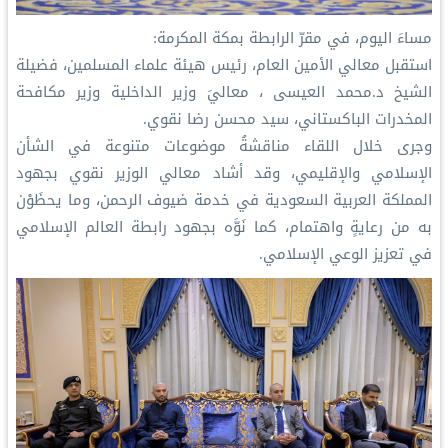
‏مساءَ اليوم، في مقرّ الرابطة بمكة المكرمة:
‏استقبل معالي الأمين العام، رئيس هيئة علماء المسلمين، فضيلة
الشيخ د.⁧‫محمد العيسى‬⁩ ‬⁩، معاليَ وزير الداخلية وزير مكافحة
المخدرات الباكستاني، سيد محسن رضا نقوي.
‏وجرى خلال اللقاء مناقشةُ موضوعات متنوعة في الشأن
الإسلامي والإقليمي، وقد أشاد معالي الوزير نقوي بجهود
المملكة العربية السعودية في خدمة ضيوف الرحمن، وما يحظَوْن
به من رعايةٍ واهتمام، كما نَوَّه بجهود رابطة العالم الإسلامي
في تعزيز الوعي الإسلامي.