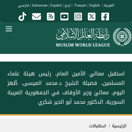
جاوز إلى المحتوى الرئيسي
العربية
|
Français
English
|
|
اردو
|
Español
|
Indonesian
|
فارسي
Menu Arabi
استقبل معالي الأمين العام، رئيس هيئة علماء
المسلمين، فضيلة الشيخ د.⁧‫محمد العيسى‬⁩‬⁩، ظُهرَ
اليوم، معاليَ وزير الأوقاف في الجمهورية العربية
السورية، الدكتور محمد أبو الخير شكري
سار التنقل
الرئيسية
استقبالات