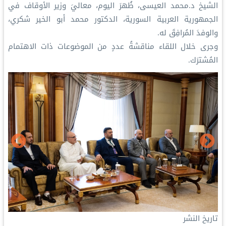
الشيخ د.⁧‫محمد العيسى‬⁩‬⁩، ظُهرَ اليوم، معاليَ وزير الأوقاف في
الجمهورية العربية السورية، الدكتور محمد أبو الخير شكري،
والوفدَ المُرافِقَ له.
‏وجرى خلال اللقاء مناقشةُ عددٍ من الموضوعات ذات الاهتمام
المُشترَك.
تاريخ النشر