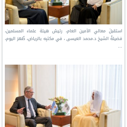
استقبلَ معالي الأمين العام، رئيسُ هيئة علماء المسلمين،
فضيلةُ الشيخ د.⁧‫محمد العيسى‬⁩ ‬⁩، في مكتبِه بالرياض، ظُهرَ اليوم،
…