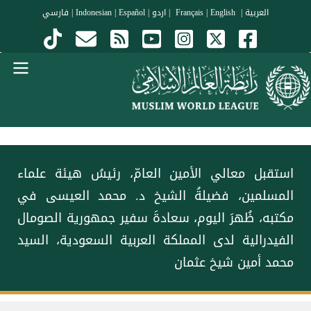
جاوز إلى المحتوى الرئيسي
العربية
|
Français
English
|
|
اردو
|
Español
|
Indonesian
|
فارسي
Menu Arabi
استقبل معالي الأمين العامّ، رئيسُ هيئة علماء
المسلمين، فضيلةُ الشيخ د.⁧‫ محمد العيسى‬⁩‬⁩ في
مكتبه، ظُهرَ اليوم، سعادةَ سفير جمهورية الصومال
الفيدرالية لدى المملكة العربية السعودية، السيد
محمد أمين شيخ عثمان