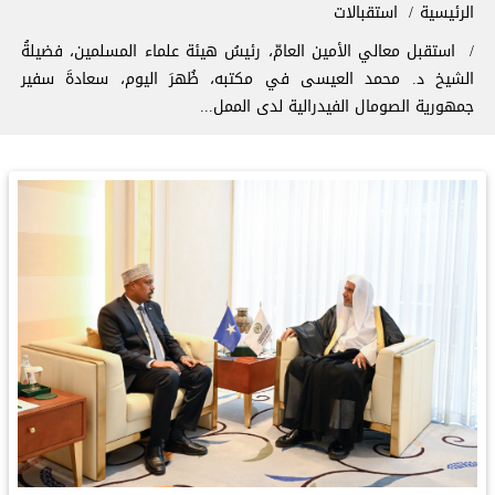
سار التنقل
الرئيسية
استقبالات
استقبل معالي الأمين العامّ، رئيسُ هيئة علماء المسلمين، فضيلةُ
الشيخ د.⁧‫ محمد العيسى‬⁩‬⁩ في مكتبه، ظُهرَ اليوم، سعادةَ سفير
جمهورية الصومال الفيدرالية لدى الممل...