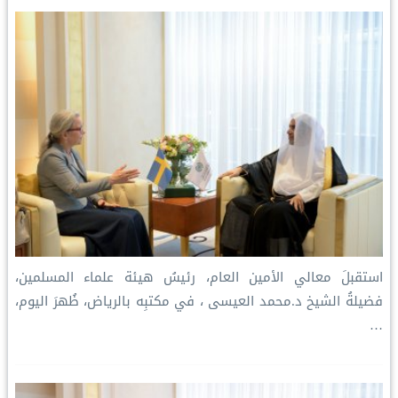
n
k
s
p
k
t
استقبلَ معالي الأمين العام، رئيسُ هيئة علماء المسلمين،
فضيلةُ الشيخ د.⁧‫محمد العيسى‬⁩ ‬⁩، في مكتبِه بالرياض، ظُهرَ اليوم،
…