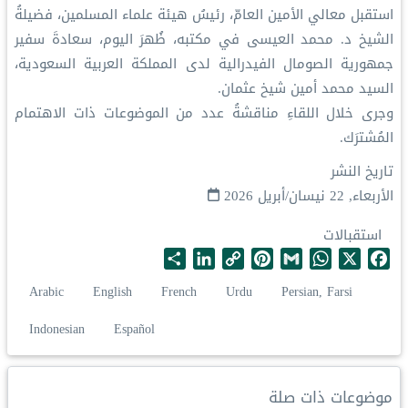
‏استقبل معالي الأمين العامّ، رئيسُ هيئة علماء المسلمين، فضيلةُ
الشيخ د.⁧‫ محمد العيسى‬⁩‬⁩ في مكتبه، ظُهرَ اليوم، سعادةَ سفير
جمهورية الصومال الفيدرالية لدى المملكة العربية السعودية،
السيد محمد أمين شيخ عثمان.
‏وجرى خلال اللقاءِ مناقشةُ عدد من الموضوعات ذات الاهتمام
المُشترَك.
تاريخ النشر
الأربعاء, 22 نيسان/أبريل 2026
استقبالات
S
L
C
P
G
W
X
F
h
i
o
i
m
h
a
Arabic
English
French
Urdu
Persian, Farsi
a
n
p
n
a
a
c
r
k
y
t
i
t
e
Indonesian
Español
e
e
L
e
l
s
b
d
i
r
A
o
I
n
e
p
o
موضوعات ذات صلة