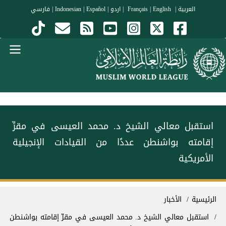
جاوز إلى المحتوى الرئيسي
العربية
|
Français
English
|
|
اردو
|
Español
|
Indonesian
|
فارسي
Menu Arabi
استقبل معالي الشيخ د. محمد العيسى‬⁩ في مقرِّ
إقامته بواشنطن عددًا من القيادات الإنجيلية
الأمريكية
سار التنقل
الرئيسية
الأخبار
استقبل معالي الشيخ د. محمد العيسى‬⁩ في مقرِّ إقامته بواشنطن