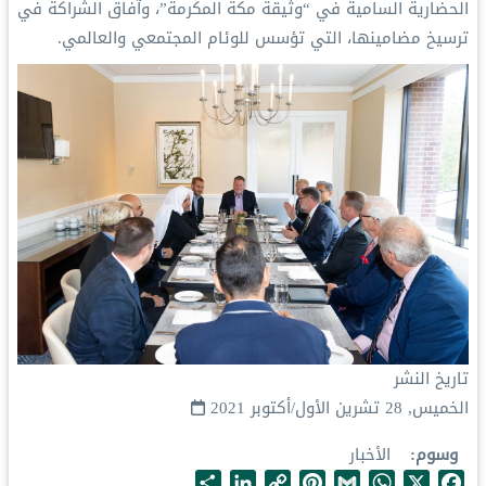
الحضارية السامية في “وثيقة مكة المكرمة”، وآفاق الشراكة في
ترسيخ مضامينها، التي تؤسس للوئام المجتمعي والعالمي.
تاريخ النشر
الخميس, 28 تشرين الأول/أكتوبر 2021
وسوم
الأخبار
S
L
C
P
G
W
X
F