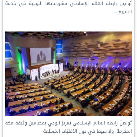
تُواصِل رابطة العالم الإسلامي مشروعاتها النوعية في خدمة
السيرة…
تُواصِلُ ⁧‫رابطة العالم الإسلامي‬⁩ تعزيزَ الوعي بمضامين وثيقة مكة
المكرمة، ولا سيما في دول الأقليّات المُسلِمة