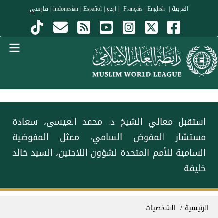
جاوز إلى المحتوى الرئيسي
العربية
|
Français
English
|
|
اردو
|
Español
|
Indonesian
|
فارسي
Menu Arabi
استقبل معالي الشيخ د. محمد العيسى‬⁩، سعادة
مستشار المفوض السامي، ممثل المفوضية
السامية للأمم المتحدة لشؤون اللاجئين، السيد خالد
خليفة
سار التنقل
الرئيسية
الشخصيات