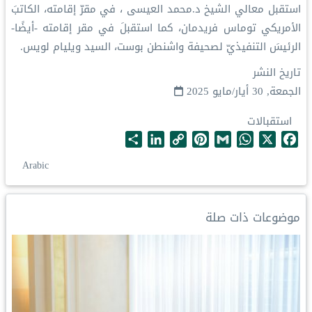
‏استقبل معالي الشيخ د.⁧‫محمد العيسى‬⁩ ⁦‬⁩، في مقرّ إقامته، الكاتبَ
الأمريكي توماس فريدمان، كما استقبلَ في مقر إقامته -أيضًا-
الرئيسَ التنفيذيّ لصحيفة واشنطن بوست، السيد ويليام لويس.
تاريخ النشر
الجمعة, 30 أيار/مايو 2025
استقبالات
S
L
C
P
G
W
X
F
h
i
o
i
m
h
a
Arabic
a
n
p
n
a
a
c
r
k
y
t
i
t
e
e
e
L
e
l
s
b
موضوعات ذات صلة
d
i
r
A
o
I
n
e
p
o
n
k
s
p
k
t