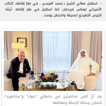
استقبل معالي الشيخ د.⁧‫محمد العيسى‬⁩ ⁦‬⁩، في مقرّ إقامته، الكاتبَ
الأمريكي توماس فريدمان، كما استقبلَ في مقر إقامته -أيضًا-
الرئيسَ التنفيذيّ لصحيفة واشنطن بوست...
‏بعد أنْ ألقى محاضرتَين في جامعتَي "ديوك" و"ستانفورد"،
تتصلان برسالة الرابطة ومهامّها: