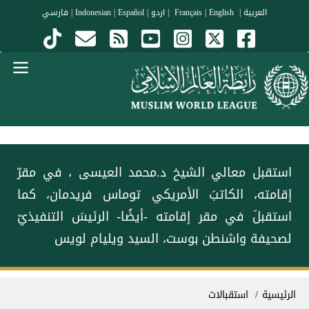
جاوز إلى المحتوى الرئيسي
العربية
|
Français
English
|
|
اردو
|
Español
|
Indonesian
|
فارسي
Menu Arabi
استقبل معالي الشيخ د.⁧‫محمد العيسى‬⁩ ⁦‬⁩، في مقرّ
إقامته، الكاتبَ الأمريكي توماس فريدمان، كما
استقبلَ في مقر إقامته -أيضًا- الرئيسَ التنفيذيّ
لصحيفة واشنطن بوست، السيد ويليام لويس
سار التنقل
الرئيسية
استقبالات