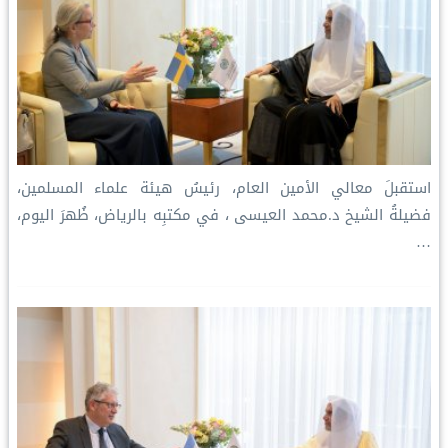
استقبلَ معالي الأمين العام، رئيسُ هيئة علماء المسلمين،
فضيلةُ الشيخ د.⁧‫محمد العيسى‬⁩ ‬⁩، في مكتبِه بالرياض، ظُهرَ اليوم،
…