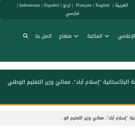
العربية
|
Français
English
|
|
اردو
|
Español
|
Indonesian
|
فارسي
الإعلامي
المكتبة
منهاج
اتصل بنا
 الباكستانية "إسلام آباد"، معاليَ وزير التعليم الوطني
 "إسلام آباد"، معاليَ وزير التعليم الو...