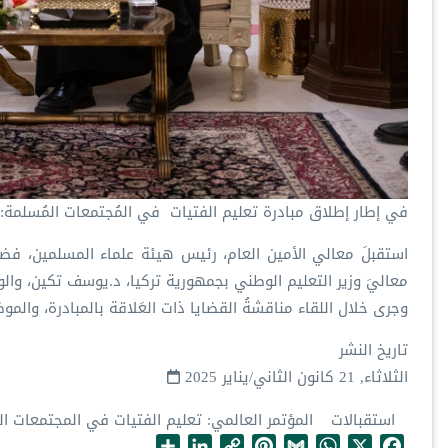
‏في إطار إطلاق ⁧‫مبادرة تعليم الفتيات ‬⁩ في المُجتمعات المُسلمة:
‏استقبلَ معالي الأمين العام، رئيس هيئة علماء المسلمين، فض‫‬‬
معاليَ وزير التعليم الوطني بجمهورية تركيا، د.يوسف تكين، والوفد
‏وجرى خلال اللقاء مناقشةُ القضايا ذات العَلاقة بالمبادرة، والموض
تاريخ النشر
الثلاثاء, 21 كانون الثاني/يناير 2025
استقبالات
المؤتمر العالمي: تعليم الفتيات في المجتمعات ا
S
L
C
P
G
W
X
F