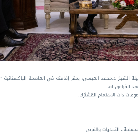
يلة الشيخ د.⁧محمد العيسى⁩⁩، بمقر إقامته في العاصمة الباكستانية "إ
َ المُرافق له.
وعات ذات الاهتمام المُشتَرَك.
لمسلمة.. التحديات والفرص