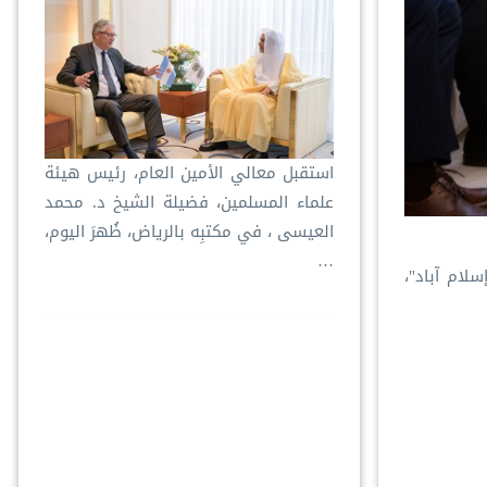
استقبل معالي الأمين العام، رئيس هيئة
علماء المسلمين، فضيلة الشيخ د. ⁧‫محمد
العيسى‬⁩ ‬⁩، في مكتبِه بالرياض، ظُهرَ اليوم،
…
سلام آباد"،