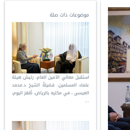
موضوعات ذات صلة
استقبلَ معالي الأمين العام، رئيسُ هيئة
علماء المسلمين، فضيلةُ الشيخ د.⁧‫محمد
العيسى‬⁩ ‬⁩، في مكتبِه بالرياض، ظُهرَ اليوم،
…