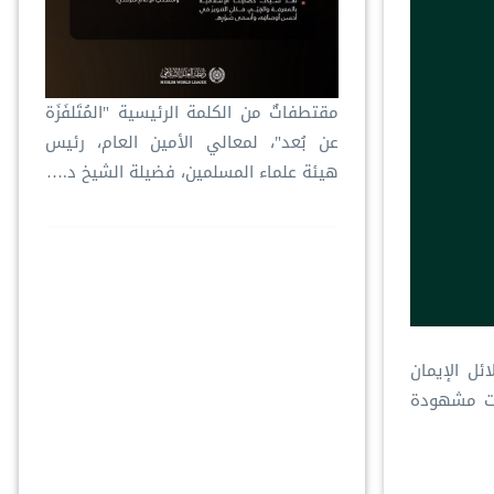
‏مقتطفاتٌ من الكلمة الرئيسية "المُتَلفَزَة
عن بُعد"، لمعالي الأمين العام، رئيس
هيئة علماء المسلمين، فضيلة الشيخ د.⁧‫…
لائل الإيمان
رات مشهودة