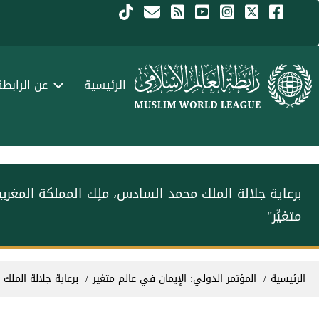
جاوز إلى المحتوى الرئيسي
Menu Arabi
الرئيسية
عن الرابطة
برعاية جلالة الملك محمد السادس، ملِك المملكة المغربية‫‬‫‬
متغيِّر"
سار التنقل
الرئيسية
المؤتمر الدولي: الإيمان في عالم متغير
برعاية جلالة الم‫‬‫‬