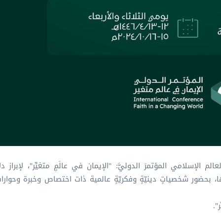
عالم الإسلامي⁩ المؤتمرَ الدوليَّ: "الإيمان في عالَمٍ متغيِّر"، لإبراز د
 بحضور شخصياتٍ دينيّةٍ وفكريّةٍ عالمية ذات اختصاص وخبرة وحوا
".