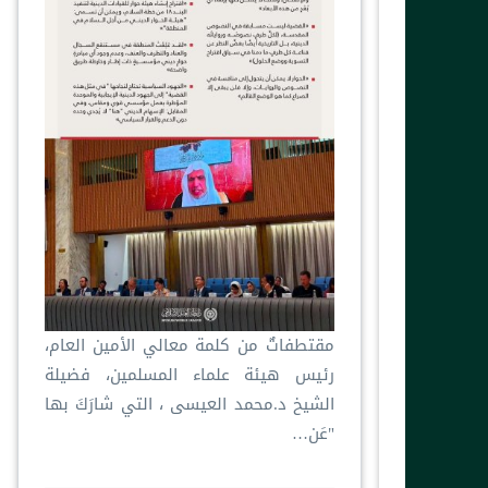
مقتطفاتٌ من كلمة معالي الأمين العام،
رئيس هيئة علماء المسلمين، فضيلة
الشيخ د.⁧‫محمد العيسى‬⁩ ‬⁩، التي شارَكَ بها
"عَن…