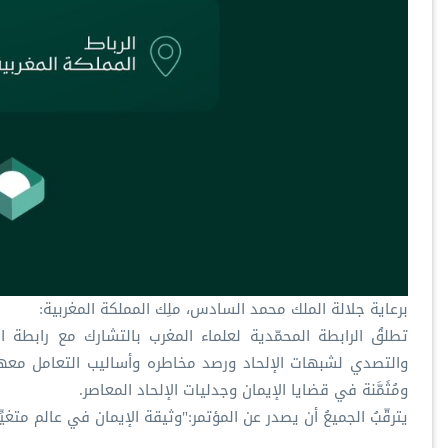
‏برعاية جلالة الملك محمد السادس، ملِك المملكة المغربية:
‏تطلقُ ⁧‫الرابطة المحمّدية‬⁩ لعلماء المغرب بالتشارك مع ⁧‫رابطة ال‬
والتصدي لشبهات الإلحاد ورصد مخاطره وأساليب التعامل معها،
ومُثَمَّنة في قضايا الإيمان وجدليات الإلحاد المعاصر.
‏يترقّبُ الجميعُ أن يصدر عن المؤتمر:"وثيقة الإيمان في عالم متغيِّر