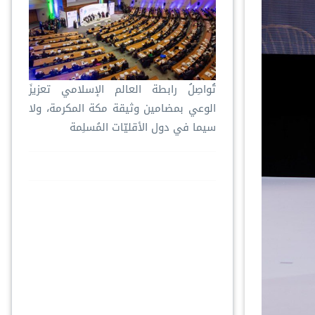
تُواصِلُ ⁧‫رابطة العالم الإسلامي‬⁩ تعزيزَ
الوعي بمضامين وثيقة مكة المكرمة، ولا
سيما في دول الأقليّات المُسلِمة