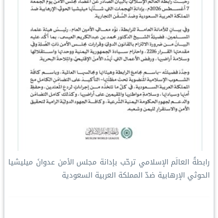
رابطةُ العالَم الإسلامي ترحّب بإدانة مجلس الأمن عدوانَ ميليشيا
الحوثي الإرهابية ضدّ المملكة العربية السعودية