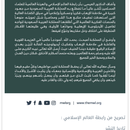
‏تصريح من ⁧‫رابطة العالم الإسلامي‬⁩ :
تاريخ النشر