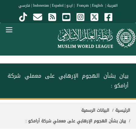
جاوز إلى المحتوى الرئيسي
العربية
|
Français
English
|
|
اردو
|
Español
|
Indonesian
|
فارسي
Menu Arabi
بيان بشأن الهجوم الإرهابي على معملي شركة
أرامكو :
سار التنقل
الرئيسية
البيانات الرسمية
بيان بشأن الهجوم الإرهابي على معملي شركة أرامكو :