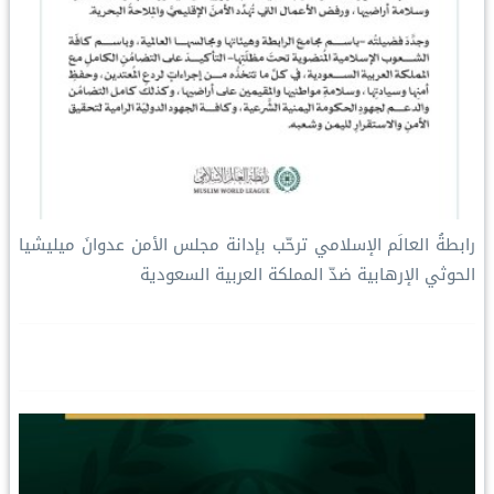
رابطةُ العالَم الإسلامي ترحّب بإدانة مجلس الأمن عدوانَ ميليشيا
الحوثي الإرهابية ضدّ المملكة العربية السعودية