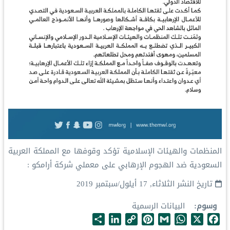
‏المنظمات والهيئات الإسلامية تؤكد وقوفها مع المملكة العربية
⁧السعودية ضد الهجوم الإرهابي على معملي شركة أرامكو :
تاريخ النشر
الثلاثاء, 17 أيلول/سبتمبر 2019
وسوم
البيانات الرسمية
S
L
C
P
G
W
X
F