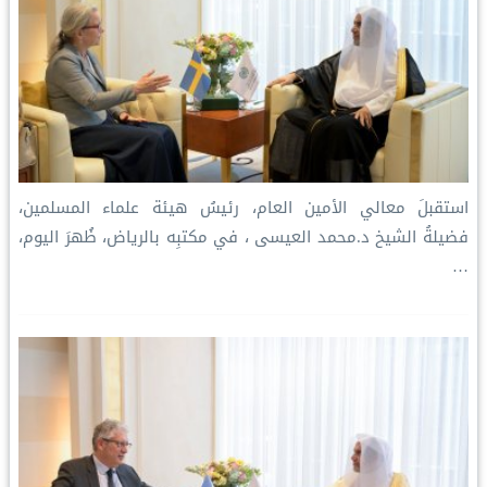
استقبلَ معالي الأمين العام، رئيسُ هيئة علماء المسلمين،
فضيلةُ الشيخ د.⁧‫محمد العيسى‬⁩ ‬⁩، في مكتبِه بالرياض، ظُهرَ اليوم،
…