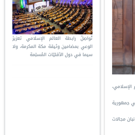
تُواصِلُ ⁧‫رابطة العالم الإسلامي‬⁩ تعزيزَ
الوعي بمضامين وثيقة مكة المكرمة، ولا
سيما في دول الأقليّات المُسلِمة
 الإسلامي،
 في جمهورية
بان مجالات