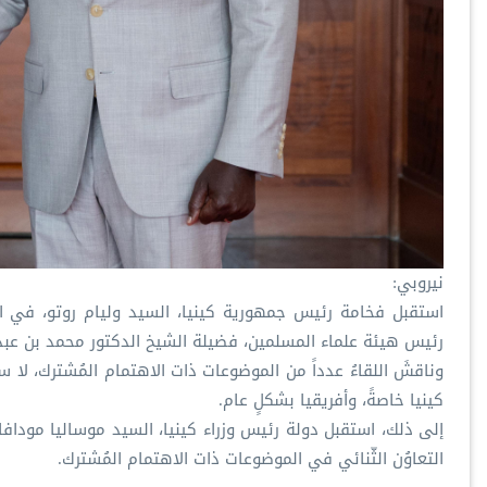
نيروبي:
استقبل فخامة رئيس جمهورية كينيا، السيد وليام روتو، في الق
رئيس هيئة علماء المسلمين، فضيلة الشيخ الدكتور محمد بن عبد
وناقشَ اللقاءُ عدداً من الموضوعات ذات الاهتمام المُشترك، لا 
كينيا خاصةً، وأفريقيا بشكلٍ عام.
إلى ذلك، استقبل دولة رئيس وزراء كينيا، السيد موساليا مودا
التعاوُن الثّنائي في الموضوعات ذات الاهتمام المُشترك.