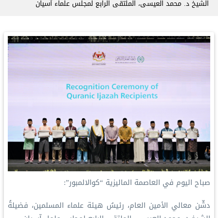
الشيخ د. ⁧‫محمد العيسى‬⁩‬⁩، الملتقى الرابع لمجلس علماء آسيان
‏صباح اليوم في العاصمة الماليزية “كوالالمبور”:
‏دشّن معالي الأمين العام، رئيسُ هيئة علماء المسلمين، فضيلةُ