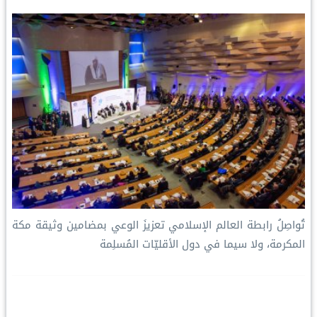
تُواصِلُ ⁧‫رابطة العالم الإسلامي‬⁩ تعزيزَ الوعي بمضامين وثيقة مكة
المكرمة، ولا سيما في دول الأقليّات المُسلِمة