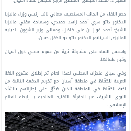
الشيخ د. ⁧‫محمد العيسى‬⁩‬⁩، الملتقى الرابع لمجلس علماء آسيان.
‏حضر اللقاء من الجانب المستضيف معالي نائب رئيس وزراء ماليزيا
الدكتور داتو سري أحمد زاهد حميدي، وسماحة مفتي ماليزيا
الشيخ: أحمد فواز بن علي فاضل، ومعالي وزير الشؤون الدينية
الماليزي السيناتور الدكتور داتو ذو الكفل حسن.
‏واشتمل اللقاء على مشاركة ثرية من عموم مفتي دول آسيان
وكبار علمائها.
‏وفي سياق منجزات المجلس لهذا العام تم إطلاق مشروع اللغة
العربية للحُفّاظ في منطقة آسيان مع تكريم الدفعة الثانية من
نخبة الحُفّاظ في المنطقة الذين صُدِّقَ على إجازاتهم بالسَّنَد
النبوي الشريف عبر المقرأة التقنية العالمية بـ ⁧‫رابطة العالم
الإسلامي‬⁩.