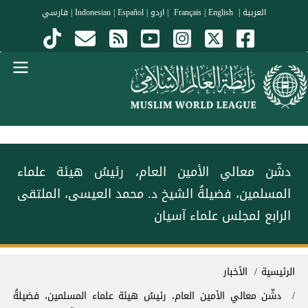
جاوز إلى المحتوى الرئيسي
العربية
|
Français
English
|
|
اردو
|
Español
|
Indonesian
|
فارسي
Menu Arabi
‏دشّن معالي الأمين العام، رئيسُ هيئة علماء
المسلمين، فضيلةُ الشيخ د. ⁧‫محمد العيسى‬⁩‬⁩، الملتقى
الرابع لمجلس علماء آسيان
سار التنقل
الرئيسية
الأخبار
‏دشّن معالي الأمين العام، رئيسُ هيئة علماء المسلمين، فضيلةُ