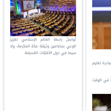
تُواصِلُ ⁧‫رابطة العالم الإسلامي‬⁩ تعزيزَ
الوعي بمضامين وثيقة مكة المكرمة، ولا
سيما في دول الأقليّات المُسلِمة
بادرة تعليم
ً في الوقت