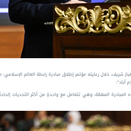
از شريف، خلال رعايته مؤتمر إطلاق مبادرة ⁧رابطة العالم الإسلامي⁩: م
 آباد":
ه المبادرة المهمّة، وهي تتعامل مع واحدةٍ من أكثر التحديات إلحاحا