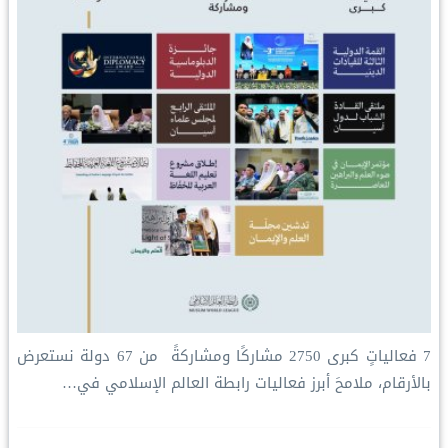
‏7 فعالياتٍ كبرى ‏2750 مشاركًا ومشاركةً ‏ من 67 دولة ‏نستعرض
بالأرقام، ملامحَ أبرز فعاليات ⁧‫رابطة العالم الإسلامي‬⁩ في…