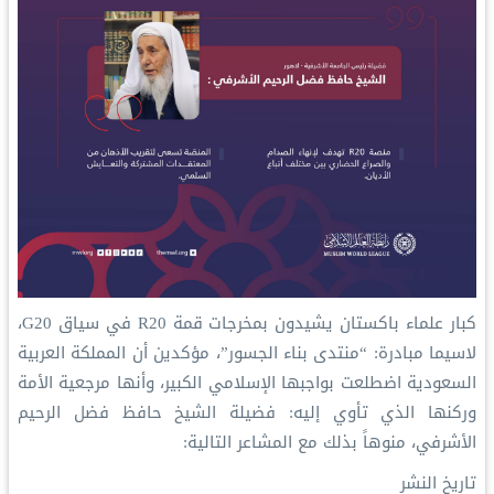
كبار علماء باكستان يشيدون بمخرجات قمة R20 في سياق G20،
لاسيما مبادرة: “منتدى بناء الجسور”، مؤكدين أن المملكة العربية
السعودية اضطلعت بواجبها الإسلامي الكبير، وأنها مرجعية الأمة
وركنها الذي تأوي إليه: فضيلة الشيخ حافظ فضل الرحيم
الأشرفي، منوهاً بذلك مع المشاعر التالية:
تاريخ النشر