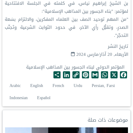
بن الشيخ إبراهيم نياس، في كلمته في الجلسة الافتتاحية
لمؤتمر: "بناء الجسور بين المذاهب الإسلامية":
‏"من المهم توحيد الصف بين العلماء المفكرين، والالتزام بسَعة
الصدرِ، وتقبُّل رأي الآخر، في حدود الثوابت الشرعية وتَجنّب
التحجّر".
تاريخ النشر
الأربعاء, 20 آذار/مارس 2024
المؤتمر الدولي لبناء الجسور بين المذاهب الإسلامية
S
L
C
P
G
W
X
F
h
i
o
i
m
h
a
Arabic
English
French
Urdu
Persian, Farsi
a
n
p
n
a
a
c
r
k
y
t
i
t
e
Indonesian
Español
e
e
L
e
l
s
b
d
i
r
A
o
I
n
e
p
o
موضوعات ذات صلة
n
k
s
p
k
t