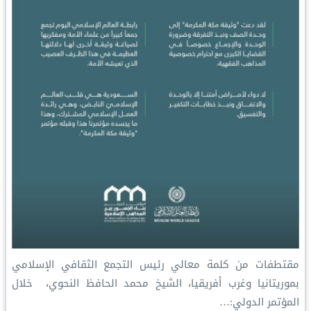
‏مقتطفات من كلمة معالي رئيس التجمع الثقافي الإسلامي
بموريتانيا وغرب أفريقيا، الشيخ محمد الحافظ النحوي، ‏ خلال
المؤتمر الدولي:…