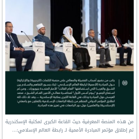
من هذه المنصة المعرفية حيث القاعة الكبرى لمكتبة الإسكندرية
تم إطلاق مؤتمر المبادرة الأممية لـ ⁧‫رابطة العالم الإسلامي‬⁩:…