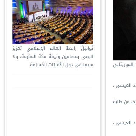
تُواصِلُ ⁧‫رابطة العالم الإسلامي‬⁩ تعزيزَ
الوعي بمضامين وثيقة مكة المكرمة، ولا
الموريتاني
سيما في دول الأقليّات المُسلِمة
معالي الأمين العام، رئيس هيئة علماء المسلمين، المشرف العام على متاحف السيرة النبوية والحضارة الإسلامية، فضيلة الشيخ د.⁧‫محمد العيسى‬⁩ ⁦‪‬⁩،
ة، من طابةَ
معالي الأمين العام، رئيس هيئة علماء المسلمين، المشرف العام على متاحف السيرة النبوية والحضارة الإسلامية، فضيلة الشيخ د.⁧‫محمد العيسى‬⁩ ⁦‬⁩،