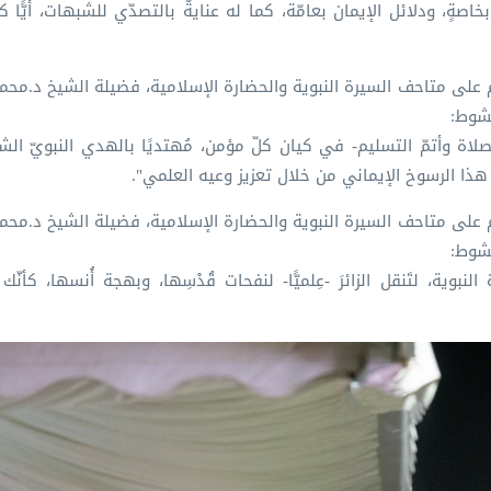
م الإسلامي⁩- عنايةٌ بدلائل النبوة بخاصةٍ، ودلائل الإيمان بعامّة، كما له عنايةٌ بالتصدّي للشبهات، أ
كشوط:
ُ الصلاة وأتمّ التسليم- في كيان كلّ مؤمن، مُهتديًا بالهدي النبويّ الش
 هذا الرسوخ الإيماني من خلال تعزيز وعيه العلمي".
كشوط:
بوية، لتَنقل الزائرَ -عِلميًّا- لنفحات قُدْسِها، وبهجة أُنسها، كأن