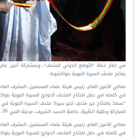
في إطار خطة "التوسّع الدولي للمتحف"، وبمشاركة أمين عام ال
يفتتح متحفَ السيرة النبوية بنواكشوط.
في كلمته في حفل افتتاح المتحف الدوليّ للسيرة النبوية بنوا
‏"نسعدُ بافتتاح خير متحفٍ لخير سيرة؛ متحف السيرة النبوية في 
المباركةِ وطَيْبة الطّيبةِ، حاضنةِ الجسد الشريف، مدينةِ النبي ﷺ،
في كلمته في حفل افتتاح المتحف الدوليّ للسيرة النبوية بنوا