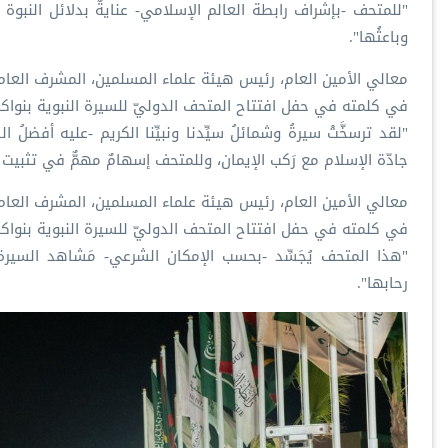
‏"للمتحف -بإشراف ⁧‫رابطة العال‬
وباعثُها".
في كلمته في حفل افتتاح المتحف الدوليّ للسيرة النبوية بنوا
‏"لقد ترسخَّتْ سيرةُ وشمائلُ سيِّدنا ونبيِّنا الكريم -عليه أفضل
جادّة الإسلام مع رَكب الإيمان، وللمتحف إسهامٌ مهمٌّ في تثبيت
في كلمته في حفل افتتاح المتحف الدوليّ للسيرة النبوية بنوا
‏"هذا المتحف يُجَسِّد -بحسب الإمكان الشرعي- مَشاهد السيرة الن
رحابها".