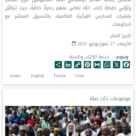
وتُوْلِي حَفَظةَ كتاب الله تعالى منهم رعايةً خاصّةً، حيث تتكفَّل
بعشرات المدارس القرآنية العالمية، بالتنسيق المباشر مع
الحكومات.
تاريخ النشر
الأربعاء, 27 تموز/يوليو 2022
وسوم
خدمة الكتاب والسنة
S
L
C
P
G
W
X
F
h
i
o
i
m
h
a
Arabic
English
French
Urdu
a
n
p
n
a
a
c
r
k
y
t
i
t
e
e
e
L
e
l
s
b
موضوعات ذات صلة
d
i
r
A
o
I
n
e
p
o
n
k
s
p
k
t