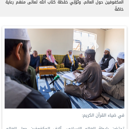
المكفوفين حول العالم، وتُوْلِي حَفَظةَ كتاب الله تعالى منهم رعايةً
خاصّةً
في ضياء القرآن الكريم:
‏تحتضن رابطة العالم الإسلامي‬⁩ آلاف المكفوفين حول العالم،