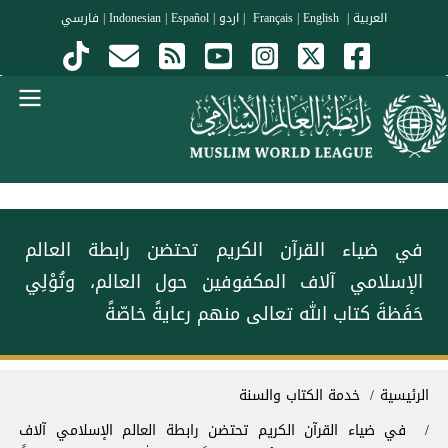
جاوز إلى المحتوى الرئيسي
العربية
|
Français
English
|
|
اردو
|
Español
|
Indonesian
|
فارسي
Menu Arabi
في ضياء القرآن الكريم ‏تحتضن رابطة العالم
الإسلامي‬⁩ آلاف المكفوفين حول العالم، وتُوْلِي
حَفَظةَ كتاب الله تعالى منهم رعايةً خاصّةً
سار التنقل
الرئيسية
خدمة الكتاب والسنة
في ضياء القرآن الكريم ‏تحتضن رابطة العالم الإسلامي‬⁩ آلاف