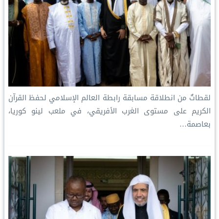
‏لقطاتٌ من انطلاقة مسابقة ⁧‫رابطة العالم الإسلامي‬⁩ لحفظ القرآن
الكريم على مستوى الغرب الأفريقي، في ملعب لينو كوريا،
بعاصمة…