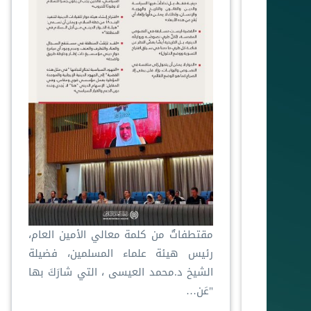
مقتطفاتٌ من كلمة معالي الأمين العام،
رئيس هيئة علماء المسلمين، فضيلة
الشيخ د.⁧‫محمد العيسى‬⁩ ‬⁩، التي شارَكَ بها
"عَن…