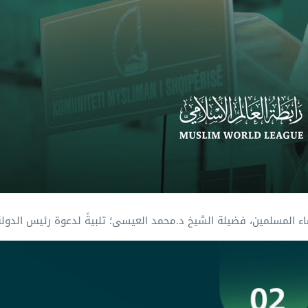
اء المسلمين، فضيلة الشيخ د.⁧محمد العيسى⁩؛ تلبيةً لدعوة رئيس الدولة