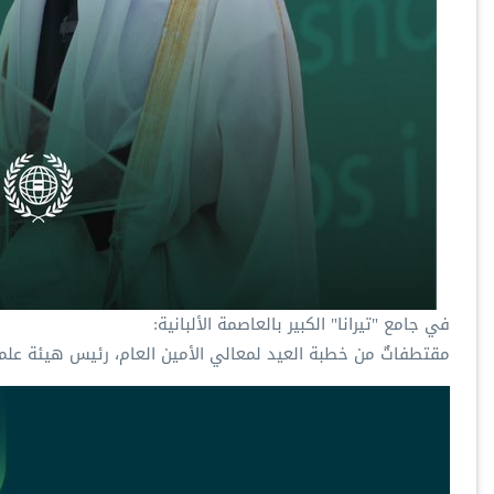
في جامع "تيرانا" الكبير بالعاصمة الألبانية:
‏مقتطفاتٌ من خطبة العيد لمعالي الأمين العام، رئيس هيئة علم‫‬‬