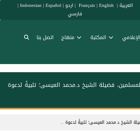
العربية
|
Français
English
|
|
اردو
|
Español
|
Indonesian
|
فارسي
الإعلامي
المكتبة
منهاج
اتصل بنا
المسلمين، فضيلة الشيخ د.⁧محمد العيسى⁩؛ تلبيةً لدعوة
لة الشيخ د.⁧محمد العيسى⁩؛ تلبيةً لدعوة ...