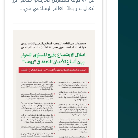
من 67 دولة ‏نستعرض بالأرقام، ملامحَ أبرز
فعاليات ⁧‫رابطة العالم الإسلامي‬⁩ في…