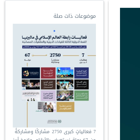
موضوعات ذات صلة
‏7 فعالياتٍ كبرى ‏2750 مشاركًا ومشاركةً ‏