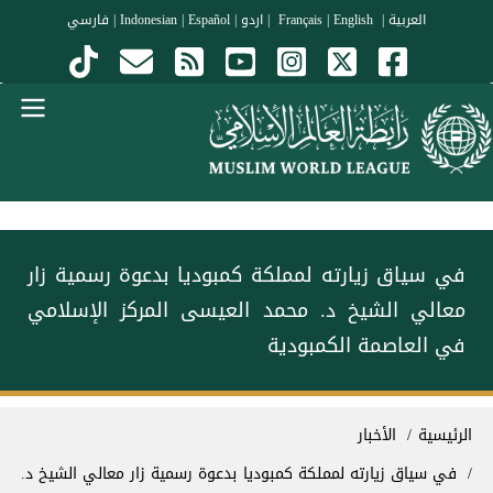
جاوز إلى المحتوى الرئيسي
العربية
|
Français
English
|
|
اردو
|
Español
|
Indonesian
|
فارسي
Menu Arabi
في سياق زيارته لمملكة كمبوديا بدعوة رسمية زار
معالي الشيخ د. محمد العيسى‬⁩ المركز الإسلامي
في العاصمة الكمبودية
سار التنقل
الرئيسية
الأخبار
في سياق زيارته لمملكة كمبوديا بدعوة رسمية زار معالي الشيخ د.