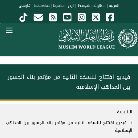
جاوز إلى المحتوى الرئيسي
العربية
|
Français
English
|
|
اردو
|
Español
|
Indonesian
|
فارسي
Menu Arabi
فيديو افتتاح للنسخة الثانية من مؤتمر ⁧‫بناء الجسور
بين المذاهب‬⁩ الإسلامية
سار التنقل
الرئيسية
فيديو افتتاح للنسخة الثانية من مؤتمر ⁧‫بناء الجسور بين المذاهب‬⁩
الإسلامية