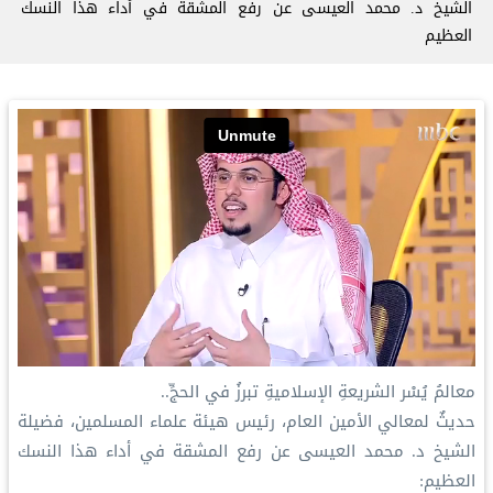
الشيخ د. ⁧‫محمد العيسى‬⁩ عن رفع المشقة في أداء هذا النسك
العظيم
‏معالمُ يُسْر الشريعةِ الإسلاميةِ تبرزُ في الحجِّ..
‏حديثٌ لمعالي الأمين العام، رئيس هيئة علماء المسلمين، فضيلة
الشيخ د. ⁧‫محمد العيسى‬⁩ عن رفع المشقة في أداء هذا النسك
العظيم: