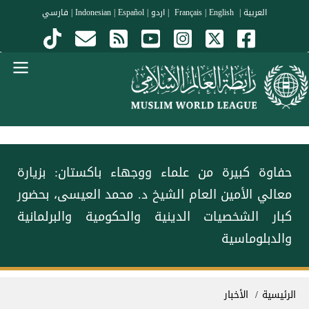
جاوز إلى المحتوى الرئيسي
العربية
|
Français
English
|
|
اردو
|
Español
|
Indonesian
|
فارسي
Menu Arabi
‎حفاوة كبيرة من علماء ووجهاء باكستان: ‎بزيارة
معالي الأمين العام الشيخ د. محمد العيسى، بحضور
كبار الشخصيات الدينية والحكومية والبرلمانية
والدبلوماسية
سار التنقل
الرئيسية
الأخبار