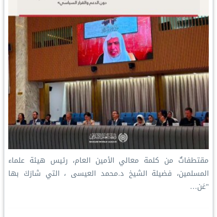
مقتطفاتٌ من كلمة معالي الأمين العام، رئيس هيئة علماء
المسلمين، فضيلة الشيخ د.⁧‫محمد العيسى‬⁩ ‬⁩، التي شارَكَ بها
"عَن…