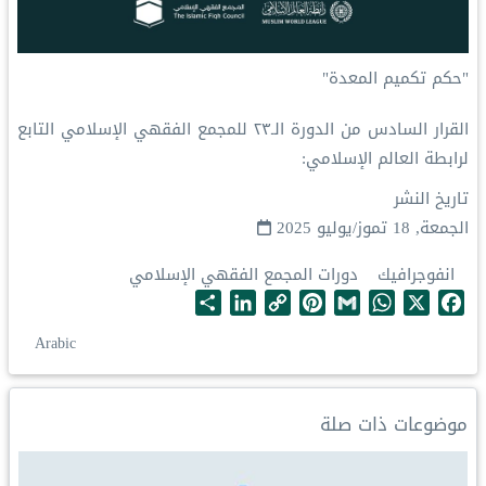
‏"حكم تكميم المعدة"
‏القرار السادس من الدورة الـ٢٣ للمجمع الفقهي الإسلامي التابع
لرابطة العالم الإسلامي:
تاريخ النشر
الجمعة, 18 تموز/يوليو 2025
انفوجرافيك
دورات المجمع الفقهي الإسلامي
S
L
C
P
G
W
X
F
h
i
o
i
m
h
a
Arabic
a
n
p
n
a
a
c
r
k
y
t
i
t
e
e
e
L
e
l
s
b
موضوعات ذات صلة
d
i
r
A
o
I
n
e
p
o
n
k
s
p
k