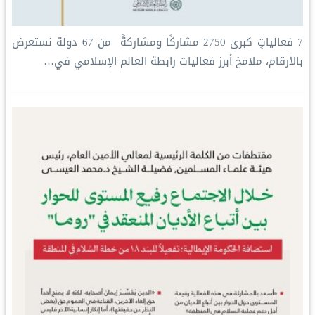
‏7 فعالياتٍ كبرى ‏2750 مشاركًا ومشاركةً ‏ من 67 دولة ‏نستعرض
بالأرقام، ملامحَ أبرز فعاليات ⁧‫رابطة العالم الإسلامي‬⁩ في…