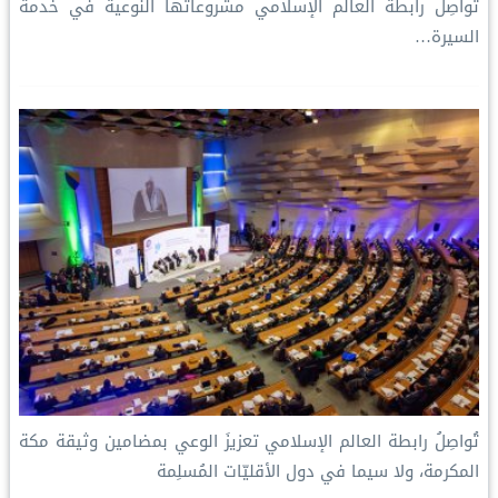
تُواصِل رابطة العالم الإسلامي مشروعاتها النوعية في خدمة
السيرة…
تُواصِلُ ⁧‫رابطة العالم الإسلامي‬⁩ تعزيزَ الوعي بمضامين وثيقة مكة
المكرمة، ولا سيما في دول الأقليّات المُسلِمة