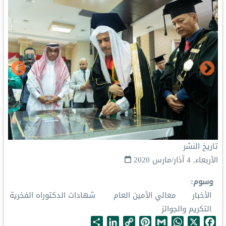
تاريخ النشر
الأربعاء, 4 آذار/مارس 2020
وسوم
الأخبار
معالي الأمين العام
شهادات الدكتوراه الفخرية
التكريم والجوائز
S
L
C
P
G
W
X
F