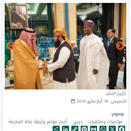
تاريخ النشر
الخميس, 30 أيار/مايو 2019
وسوم
مؤتمرات وملتقيات
ديني
أخبار مؤتمر وثيقة مكة المكرمة
S
L
C
P
G
W
X
F