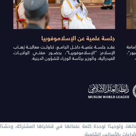
ائها، وتوحيدًا لوحدة كلمة علمائها في قضاياها المشتركة، وحشدًا ديني
راعات بالأساليب السِّلمية: