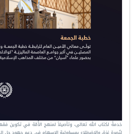
‏خدمةً لكتاب الله تعالى، وتأصيلاً لمنهج الأُمّة في تكوين فقه
لنُصرة ⁧‫غزة‬⁩، والاضطلاع بمسؤولية الإسهام في دعم جهود حل الصّ