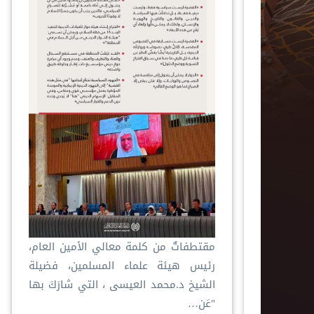
مقتطفاتٌ من كلمة معالي الأمين العام،
رئيس هيئة علماء المسلمين، فضيلة
الشيخ د.⁧‫محمد العيسى‬⁩ ‬⁩، التي شارَكَ بها
"عَن…