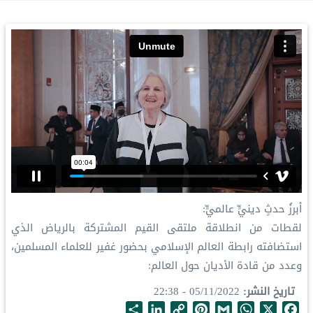
أبرزُ حدثٍ دينيٍّ عالميٍّ:
‏لقطات من انطلاقة ملتقى القيم المشتركة بالرياض‬⁩ الذي
استضافته رابطة العالم الإسلامي‬⁩ بحضور غفير للعلماء المسلمين،
وعدد من قادة الأديان حول العالم:
تاريخ النشر
05/11/2022 - 22:38
S
L
C
P
G
W
X
F